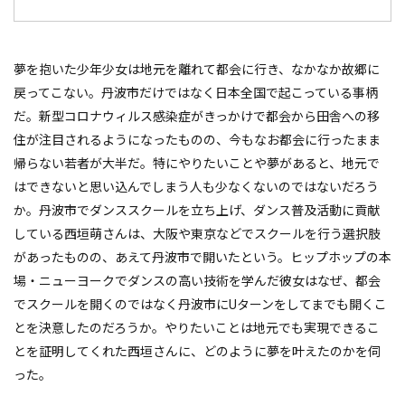
夢を抱いた少年少女は地元を離れて都会に行き、なかなか故郷に
戻ってこない。丹波市だけではなく日本全国で起こっている事柄
だ。新型コロナウィルス感染症がきっかけで都会から田舎への移
住が注目されるようになったものの、今もなお都会に行ったまま
帰らない若者が大半だ。特にやりたいことや夢があると、地元で
はできないと思い込んでしまう人も少なくないのではないだろう
か。丹波市でダンススクールを立ち上げ、ダンス普及活動に貢献
している西垣萌さんは、大阪や東京などでスクールを行う選択肢
があったものの、あえて丹波市で開いたという。ヒップホップの本
場・ニューヨークでダンスの高い技術を学んだ彼女はなぜ、都会
でスクールを開くのではなく丹波市にUターンをしてまでも開くこ
とを決意したのだろうか。やりたいことは地元でも実現できるこ
とを証明してくれた西垣さんに、どのように夢を叶えたのかを伺
った。