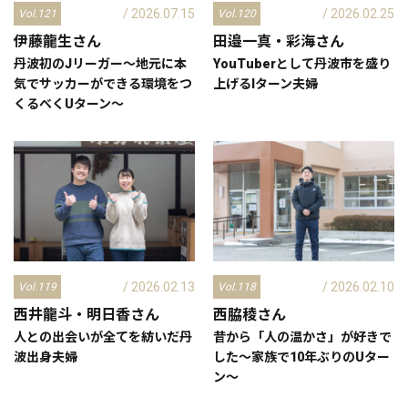
/ 2026.07.15
/ 2026.02.25
Vol.121
Vol.120
伊藤龍生
さん
田邉一真・彩海
さん
丹波初のJリーガー～地元に本
YouTuberとして丹波市を盛り
気でサッカーができる環境をつ
上げるIターン夫婦
くるべくUターン～
/ 2026.02.13
/ 2026.02.10
Vol.119
Vol.118
西井龍斗・明日香
さん
西脇稜
さん
人との出会いが全てを紡いだ丹
昔から「人の温かさ」が好きで
波出身夫婦
した～家族で10年ぶりのUター
ン～