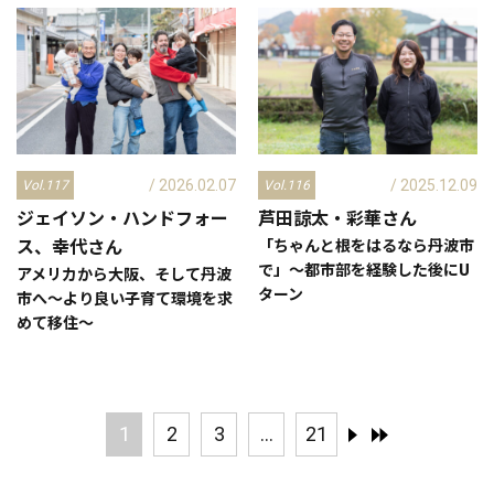
/ 2026.02.07
/ 2025.12.09
Vol.117
Vol.116
ジェイソン・ハンドフォー
芦田諒太・彩華
さん
ス、幸代
さん
「ちゃんと根をはるなら丹波市
で」～都市部を経験した後にU
アメリカから大阪、そして丹波
ターン
市へ～より良い子育て環境を求
めて移住～
1
2
3
...
21