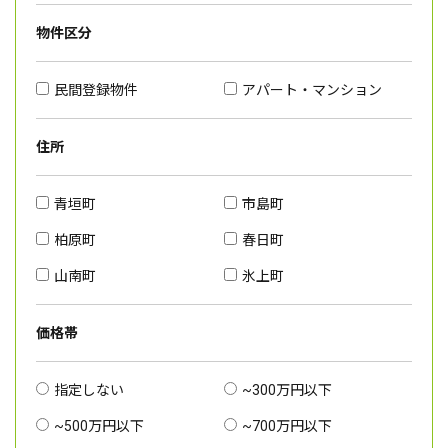
物件区分
民間登録物件
アパート・マンション
住所
青垣町
市島町
柏原町
春日町
山南町
氷上町
価格帯
指定しない
~300万円以下
~500万円以下
~700万円以下