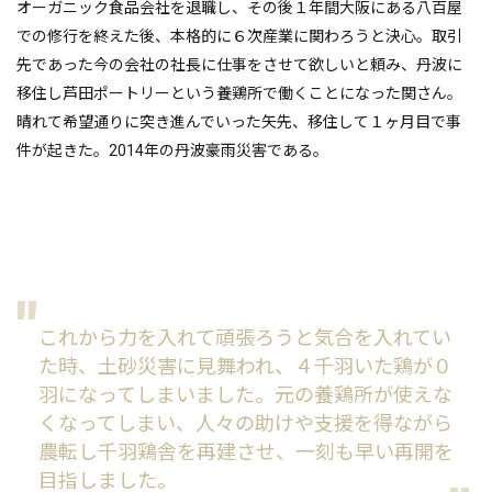
オーガニック食品会社を退職し、その後
１年間大阪にある八百屋
での修行を終えた後、本格的に６次産業に関わろうと決心。取引
先であった今の会社の社長に仕事をさせて欲しいと頼み、
丹波に
移住し
芦田ポートリーという
養鶏所で働くことになった関さん。
晴れて希望通りに突き進んでいった矢先、移住して１ヶ月目で事
件が起きた。2014年の丹波豪雨災害である。
これから力を入れて頑張ろうと気合を入れてい
た時、土砂災害に見舞われ、４千羽いた鶏が０
羽になってしまいました。元の養鶏所が使えな
くなってしまい、人々の助けや支援を得ながら
農転し千羽鶏舎を再建させ、一刻も早い再開を
目指しました。