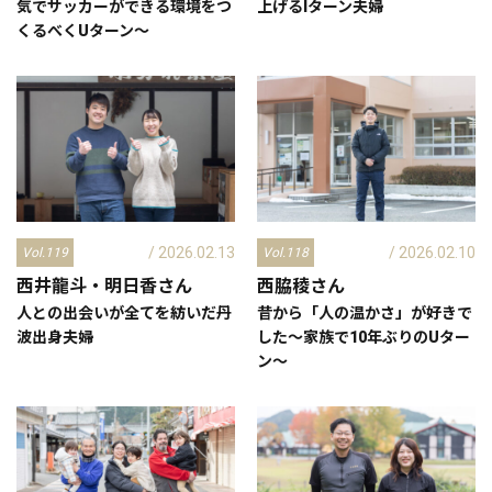
気でサッカーができる環境をつ
上げるIターン夫婦
くるべくUターン～
/ 2026.02.13
/ 2026.02.10
Vol.119
Vol.118
西井龍斗・明日香
さん
西脇稜
さん
人との出会いが全てを紡いだ丹
昔から「人の温かさ」が好きで
波出身夫婦
した～家族で10年ぶりのUター
ン～