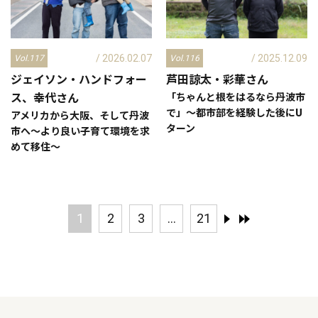
/ 2026.02.07
/ 2025.12.09
Vol.117
Vol.116
ジェイソン・ハンドフォー
芦田諒太・彩華
さん
ス、幸代
さん
「ちゃんと根をはるなら丹波市
で」～都市部を経験した後にU
アメリカから大阪、そして丹波
ターン
市へ～より良い子育て環境を求
めて移住～
1
2
3
...
21