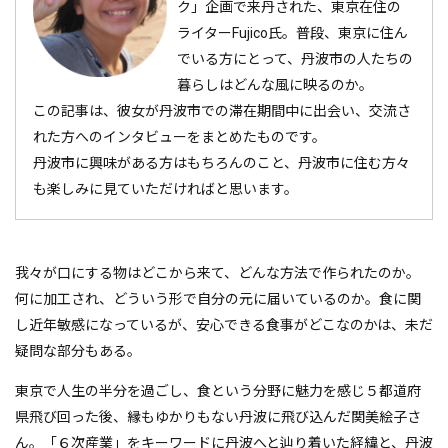
ク」企画で来丹された、東京在住の
ライターFujico氏。普段、東京に住ん
でいる方にとって、丹波市の人たちの
暮らしはどんな風に映るのか。
この記事は、彼女が丹波市での滞在期間中に出会い、交流さ
れた方へのインタビューをまとめたものです。
丹波市に興味がある方はもちろんのこと、丹波市に住む方々
も楽しみに見ていただければと思います。
我々が口にする物はどこから来て、どんな方法で作られたのか。
何に加工され、どういう形で自分の元に届いているのか。食に関
し近年敏感になっているが、安心できる食事がどこなのかは、未だ
疑問な部分もある。
東京で人生の半分を過ごし、食という分野に魅力を感じ
５都道府
県飛び回った後、
縁もゆかりもない丹波に飛び込んだ
関美絵子さ
ん。「６次産業」をキーワードに丹波へと辿り着いた経緯と、丹波