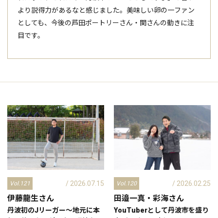
より説得力があるなと感じました。美味しい卵の一ファン
としても、今後の芦田ポートリーさん・関さんの動きに注
目です。
/ 2026.07.15
/ 2026.02.25
Vol.121
Vol.120
伊藤龍生
さん
田邉一真・彩海
さん
丹波初のJリーガー～地元に本
YouTuberとして丹波市を盛り