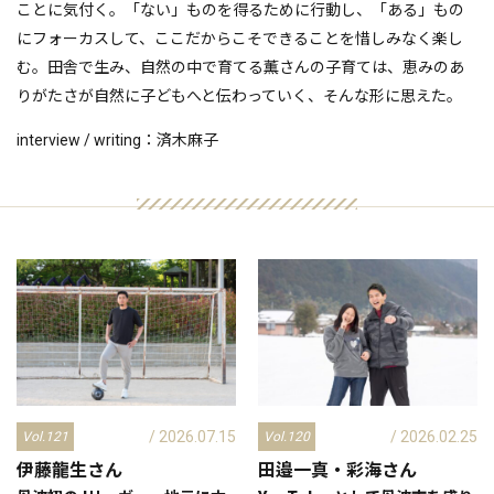
ことに気付く。「ない」ものを得るために行動し、「ある」もの
にフォーカスして、ここだからこそできることを惜しみなく楽し
む。田舎で生み、自然の中で育てる薫さんの子育ては、恵みのあ
りがたさが自然に子どもへと伝わっていく、そんな形に思えた。
interview / writing：済木麻子
/ 2026.07.15
/ 2026.02.25
Vol.121
Vol.120
伊藤龍生
さん
田邉一真・彩海
さん