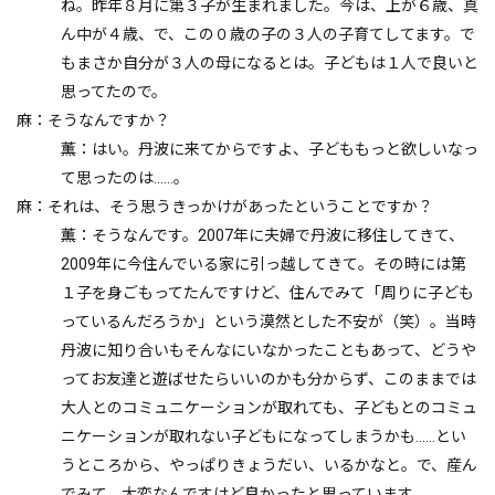
ね。昨年８月に第３子が生まれました。今は、上が６歳、真
ん中が４歳、で、この０歳の子の３人の子育てしてます。で
もまさか自分が３人の母になるとは。子どもは１人で良いと
思ってたので。
麻：そうなんですか？
薫：はい。丹波に来てからですよ、子どももっと欲しいなっ
て思ったのは……。
麻：それは、そう思うきっかけがあったということですか？
薫：そうなんです。2007年に夫婦で丹波に移住してきて、
2009年に今住んでいる家に引っ越してきて。その時には第
１子を身ごもってたんですけど、住んでみて「周りに子ども
っているんだろうか」という漠然とした不安が（笑）。当時
丹波に知り合いもそんなにいなかったこともあって、どうや
ってお友達と遊ばせたらいいのかも分からず、このままでは
大人とのコミュニケーションが取れても、子どもとのコミュ
ニケーションが取れない子どもになってしまうかも……とい
うところから、やっぱりきょうだい、いるかなと。で、産ん
でみて、大変なんですけど良かったと思っています。