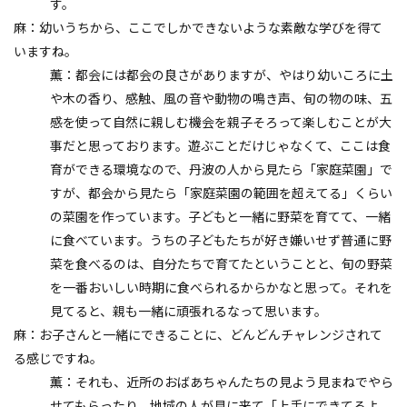
す。
麻：幼いうちから、ここでしかできないような素敵な学びを得て
いますね。
薫：都会には都会の良さがありますが、やはり幼いころに土
や木の香り、感触、風の音や動物の鳴き声、旬の物の味、五
感を使って自然に親しむ機会を親子そろって楽しむことが大
事だと思っております。遊ぶことだけじゃなくて、ここは食
育ができる環境なので、丹波の人から見たら「家庭菜園」で
すが、都会から見たら「家庭菜園の範囲を超えてる」くらい
の菜園を作っています。子どもと一緒に野菜を育てて、一緒
に食べています。うちの子どもたちが好き嫌いせず普通に野
菜を食べるのは、自分たちで育てたということと、旬の野菜
を一番おいしい時期に食べられるからかなと思って。それを
見てると、親も一緒に頑張れるなって思います。
麻：お子さんと一緒にできることに、どんどんチャレンジされて
る感じですね。
薫：それも、近所のおばあちゃんたちの見よう見まねでやら
せてもらったり、地域の人が見に来て「上手にできてるよ