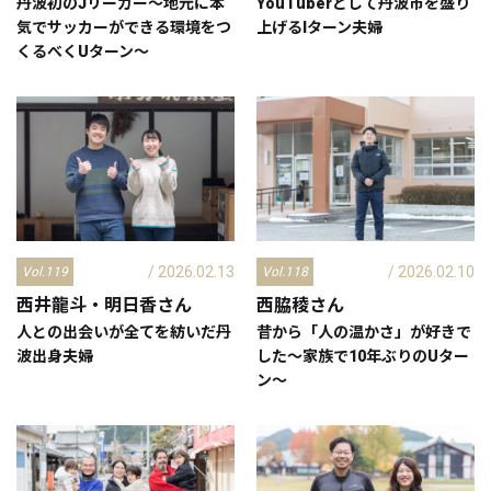
丹波初のJリーガー～地元に本
YouTuberとして丹波市を盛り
気でサッカーができる環境をつ
上げるIターン夫婦
くるべくUターン～
/ 2026.02.13
/ 2026.02.10
Vol.119
Vol.118
西井龍斗・明日香
さん
西脇稜
さん
人との出会いが全てを紡いだ丹
昔から「人の温かさ」が好きで
波出身夫婦
した～家族で10年ぶりのUター
ン～