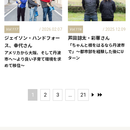
/ 2026.02.07
/ 2025.12.09
Vol.117
Vol.116
ジェイソン・ハンドフォー
芦田諒太・彩華
さん
ス、幸代
さん
「ちゃんと根をはるなら丹波市
で」～都市部を経験した後にU
アメリカから大阪、そして丹波
ターン
市へ～より良い子育て環境を求
めて移住～
1
2
3
...
21