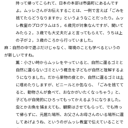
持って帰ってこられて、日本の本部は市島町にあるんです
よ。ムッレさんがお伝えすることは、一例で言えば「ごみを
捨てたらどうなりますか」というようなことだったり。ムッ
レ教室のプログラムは５，６歳児が対象なんですが、聞いて
みたら２，３歳でも大丈夫だよと言ってもらえて、うちは上
の子が２，３歳のころから行っていました。
麻：自然の中で遊ぶだけじゃなく、環境のことも学べるというの
が新しいですね。
薫：小さい時からムッレをやっていると、自然に還るゴミと
自然に還らないゴミという概念を子どもが自然と理解するよ
うになりました。だから果物の皮とか、自然に還るゴミは土
に埋めたりしますが、ビニールとか缶なら、「ごみを捨てて
ると、動物さんが食べて、おなかがいたくなっちゃう」と、
子どもが自発的にひろってもってかえるようになりました。
虫とかお魚を捕まえても、観察はさせてもらって、でも持っ
て帰らずに、元居た場所、お父さんお母さんのいる場所に還
してあげようね、というのがムッレ教室で伝えていることで