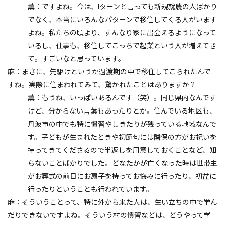
薫：ですよね。今は、Iターンと言っても新規就農の人ばかり
でなく、本当にいろんなパターンで移住してくる人がいます
よね。私たちの頃より、すんなり家に出会えるようになって
いるし、仕事も、移住してこっちで起業という人が増えてき
て。すごいなと思っています。
麻：まさに、先駆けというか過渡期の中で移住してこられたんで
すね。実際に住まわれてみて、驚かれたことはありますか？
薫：もうね、いっぱいあるんです（笑）。同じ県内なんです
けど、分からない言葉もあったりとか。住んでいる地区も、
丹波市の中でも特に慣習やしきたりが残っている地域なんで
す。子どもが生まれたときや初節句には隣保の方がお祝いを
持ってきてくださるので半返しを用意しておくことなど、知
らないことばかりでした。どなたかが亡くなった時は世帯主
がお葬式の前日にお扇子を持ってお悔みに行ったり、初盆に
行ったりということも行われています。
麻：そういうことって、特に外から来た人は、生い立ちの中で学ん
だりできないですよね。そういう村の慣習などは、どうやって学