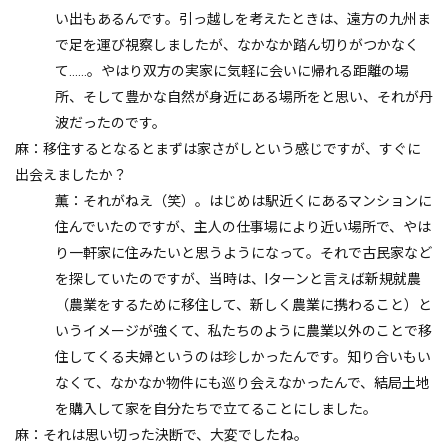
い出もあるんです。引っ越しを考えたときは、遠方の九州ま
で足を運び視察しましたが、なかなか踏ん切りがつかなく
て……。やはり双方の実家に気軽に会いに帰れる距離の場
所、そして豊かな自然が身近にある場所をと思い、それが丹
波だったのです。
麻：移住するとなるとまずは家さがしという感じですが、すぐに
出会えましたか？
薫：それがねえ（笑）。はじめは駅近くにあるマンションに
住んでいたのですが、主人の仕事場により近い場所で、やは
り一軒家に住みたいと思うようになって。それで古民家など
を探していたのですが、当時は、Iターンと言えば新規就農
（農業をするために移住して、新しく農業に携わること）と
いうイメージが強くて、私たちのように農業以外のことで移
住してくる夫婦というのは珍しかったんです。知り合いもい
なくて、なかなか物件にも巡り会えなかったんで、結局土地
を購入して家を自分たちで立てることにしました。
麻：それは思い切った決断で、大変でしたね。