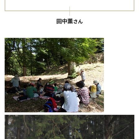
田中薫
さん