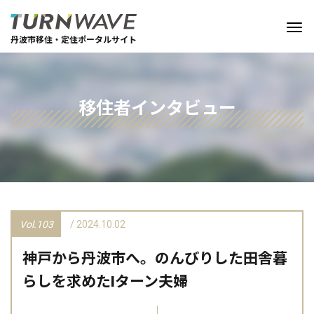
丹波市移住・定住ポータルサイト
移住者インタビュー
Vol.103
/ 2024.10.02
神戸から丹波市へ。のんびりした田舎暮
らしを求めたIターン夫婦