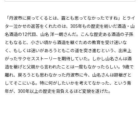
「丹波市に戻ってくるとは、露とも思ってなかったですね」とライ
ター泣かせの返答をくれたのは、305年もの歴史を紡いだ酒造・山
名酒造の12代目、山名 洋一朗さんだ。こんな歴史ある酒造の子孫
ともなると、小さい頃から酒造を継ぐための教育を受け迷いな
く、もしくは迷いがあろうともこの道を突き進むという、出来上
がったサクセスストーリーを期待していた。しかし山名さんは酒
造を継げと父親から言われたことは一度もなかったらしい。9歳で
離れ、戻ろうとも思わなかった丹波市に今、山名さんは跡継ぎと
してそこにいる。特に何がしたいかを考えてなかった、という青
年が、300年以上の歴史を背負えるほど変貌を遂げた。