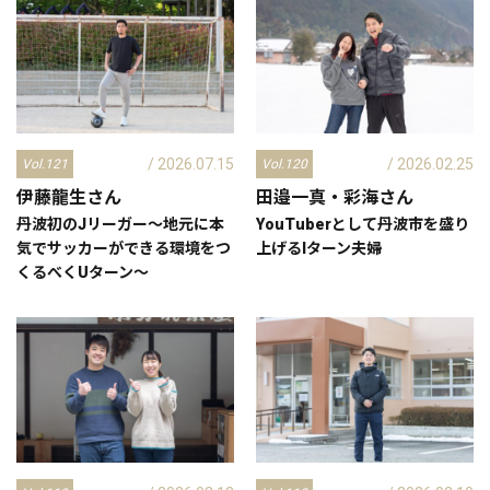
/ 2026.07.15
/ 2026.02.25
Vol.121
Vol.120
伊藤龍生
さん
田邉一真・彩海
さん
丹波初のJリーガー～地元に本
YouTuberとして丹波市を盛り
気でサッカーができる環境をつ
上げるIターン夫婦
くるべくUターン～