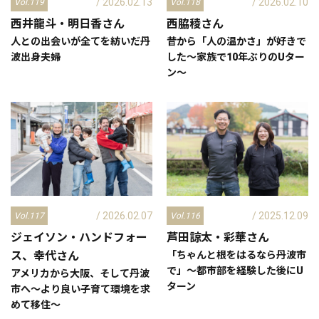
/ 2026.02.13
/ 2026.02.10
Vol.119
Vol.118
西井龍斗・明日香
さん
西脇稜
さん
人との出会いが全てを紡いだ丹
昔から「人の温かさ」が好きで
波出身夫婦
した～家族で10年ぶりのUター
ン～
/ 2026.02.07
/ 2025.12.09
Vol.117
Vol.116
ジェイソン・ハンドフォー
芦田諒太・彩華
さん
ス、幸代
さん
「ちゃんと根をはるなら丹波市
で」～都市部を経験した後にU
アメリカから大阪、そして丹波
ターン
市へ～より良い子育て環境を求
めて移住～