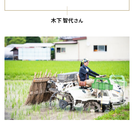
木下 智代
さん