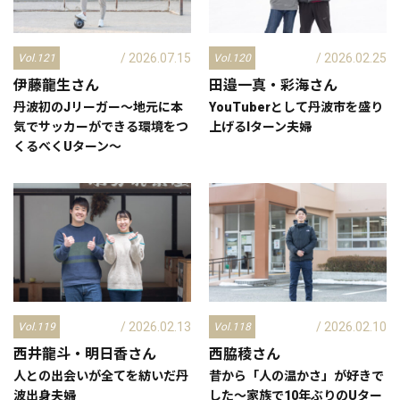
/ 2026.07.15
/ 2026.02.25
Vol.121
Vol.120
伊藤龍生
さん
田邉一真・彩海
さん
丹波初のJリーガー～地元に本
YouTuberとして丹波市を盛り
気でサッカーができる環境をつ
上げるIターン夫婦
くるべくUターン～
/ 2026.02.13
/ 2026.02.10
Vol.119
Vol.118
西井龍斗・明日香
さん
西脇稜
さん
人との出会いが全てを紡いだ丹
昔から「人の温かさ」が好きで
波出身夫婦
した～家族で10年ぶりのUター