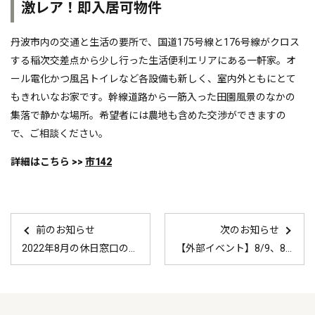
激レア！即入居可物件
丹波市内の交通と生活の要所で、国道175号線と176号線がクロス
する稲次交差点から少し行った生活便利エリアにある一軒家。オ
ール電化かつ風呂トイレなど各設備も新しく、室内外ともにとて
もきれいなお家です。幹線道路から一筋入った田園風景のなかの
集落で静かな場所。希望者には農地も含めた交渉ができますの
で、ご相談ください。
詳細はこちら >>
市142
前のお知らせ
次のお知らせ
2022年8月の休日窓口の予定はこちら！
【外部イベント】8/9、8/11まちとわたしの大交流会 みんなでつくろう会！