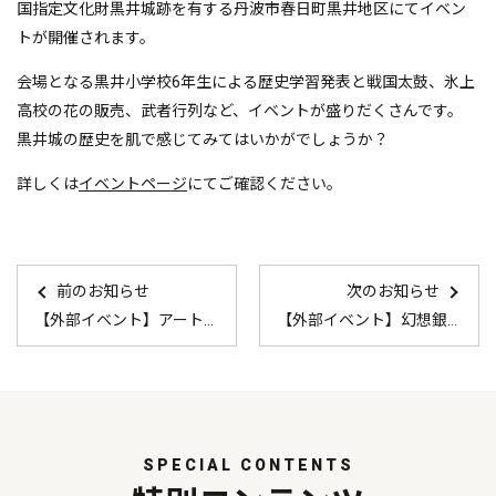
国指定文化財黒井城跡を有する丹波市春日町黒井地区にてイベン
トが開催されます。
会場となる黒井小学校6年生による歴史学習発表と戦国太鼓、氷上
高校の花の販売、武者行列など、イベントが盛りだくさんです。
黒井城の歴史を肌で感じてみてはいかがでしょうか？
詳しくは
イベントページ
にてご確認ください。
前のお知らせ
次のお知らせ
【外部イベント】アート・クラフトフェスティバル in たんば 2023
【外部イベント】幻想銀杏～GENSO ICHO～
SPECIAL CONTENTS