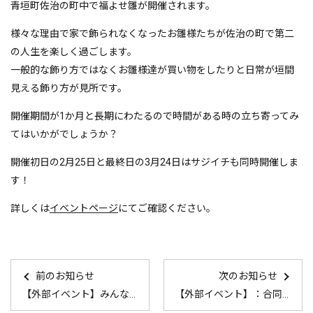
青垣町佐治の町中で福よせ雛が開催されます。
様々な理由で家で飾られなくなったお雛様たちが佐治の町で第二
の人生を楽しく過ごします。
一般的な飾り方ではなくお雛様達が買い物をしたりと日常が垣間
見える飾り方が見所です。
開催期間が1か月と長期にわたるので時間がある時の立ち寄ってみ
てはいかがでしょうか？
開催初日の2月25日と最終日の3月24日はサジイチも同時開催しま
す！
詳しくは
イベントページ
にてご確認ください。
前のお知らせ
次のお知らせ
【外部イベント】みんながセンセイ！みんなが生徒！たんばまなびのマルシェ
【外部イベント】：合同会社説明会