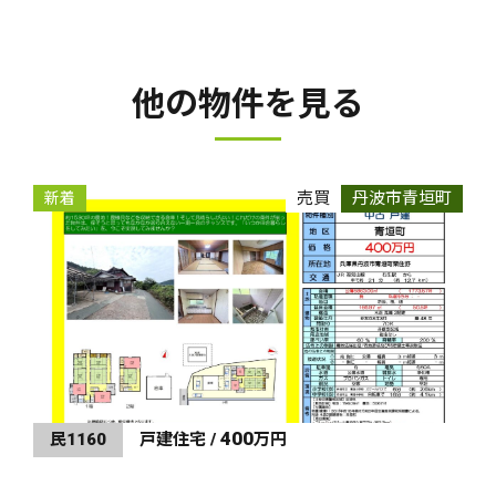
他の物件を見る
売買
丹波市青垣町
新着
400
民1160
戸建住宅 /
万円