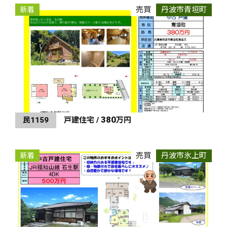
売買
丹波市青垣町
新着
380
民1159
戸建住宅 /
万円
売買
丹波市氷上町
新着