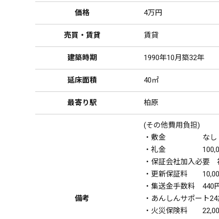
価格
4万円
売買・賃貸
賃貸
建築時期
1990年10月築32年
延床面積
40㎡
最寄り駅
柏原
(その他費用負担)
・敷金 なし
・礼金 100,0
・保証会社加入必要 初回
・更新保証料 10,00
・集送金手数料 440
備考
・あんしんサポート24
・火災保険料 22,00