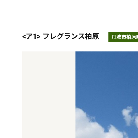
<ア1> フレグランス柏原
丹波市柏原