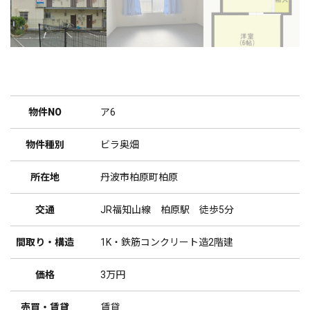
物件NO
ア6
物件種別
ビラ奥畑
所在地
丹波市柏原町柏原
交通
JR福知山線 柏原駅 徒歩5分
間取り・構造
1K・鉄筋コンクリート造2階建
価格
3万円
売買・賃貸
賃貸