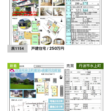
250
民1154
戸建住宅 /
万円
売買
丹波市氷上町
新着