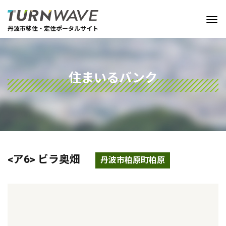
丹波市移住・定住ポータルサイト
住まいるバンク
<ア6> ビラ奥畑
丹波市柏原町柏原