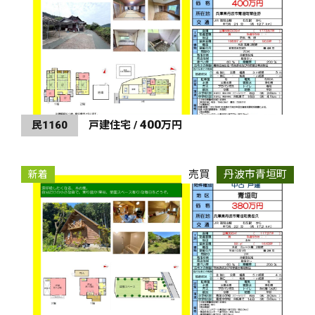
400
民1160
戸建住宅 /
万円
売買
丹波市青垣町
新着