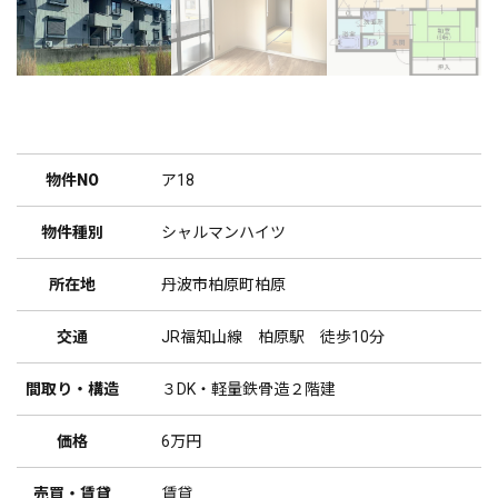
物件NO
ア18
物件種別
シャルマンハイツ
所在地
丹波市柏原町柏原
交通
JR福知山線 柏原駅 徒歩10分
間取り・構造
３DK・軽量鉄骨造２階建
価格
6万円
売買・賃貸
賃貸