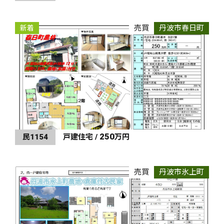
売買
丹波市春日町
新着
250
民1154
戸建住宅 /
万円
売買
丹波市氷上町