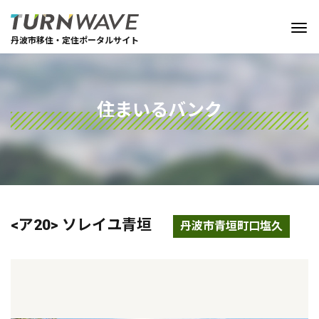
丹波市移住・定住ポータルサイト
住まいるバンク
<ア20> ソレイユ青垣
丹波市青垣町口塩久