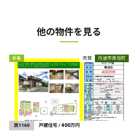
他の物件を見る
売買
丹波市青垣町
新着
400
民1160
戸建住宅 /
万円