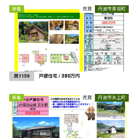
売買
丹波市青垣町
新着
380
民1159
戸建住宅 /
万円
売買
丹波市氷上町
新着