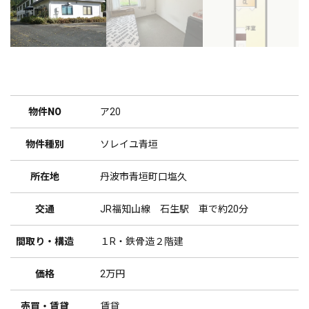
物件NO
ア20
物件種別
ソレイユ青垣
所在地
丹波市青垣町口塩久
交通
JR福知山線 石生駅 車で約20分
間取り・構造
１R・鉄骨造２階建
価格
2万円
売買・賃貸
賃貸