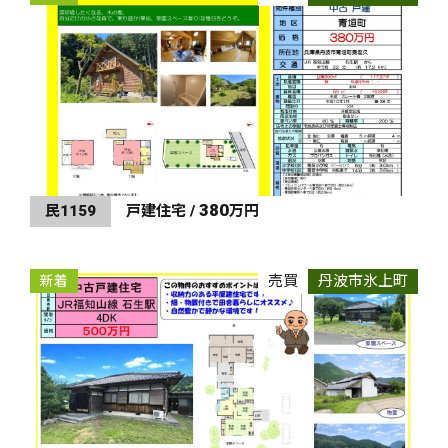
380
民1159
戸建住宅 /
万円
売買
丹波市氷上町
新着