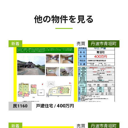
他の物件を見る
売買
丹波市青垣町
新着
400
民1160
戸建住宅 /
万円
売買
丹波市青垣町
新着