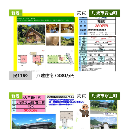
売買
丹波市青垣町
新着
380
民1159
戸建住宅 /
万円
売買
丹波市氷上町
新着