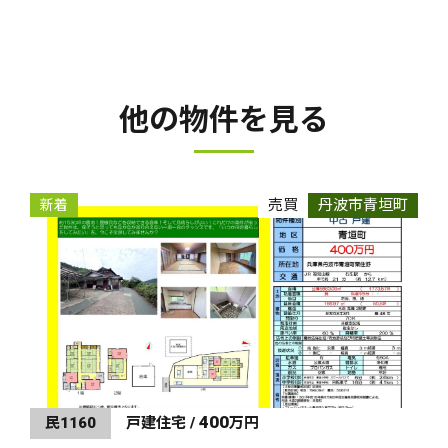
他の物件を見る
売買
丹波市青垣町
新着
400
民1160
戸建住宅 /
万円