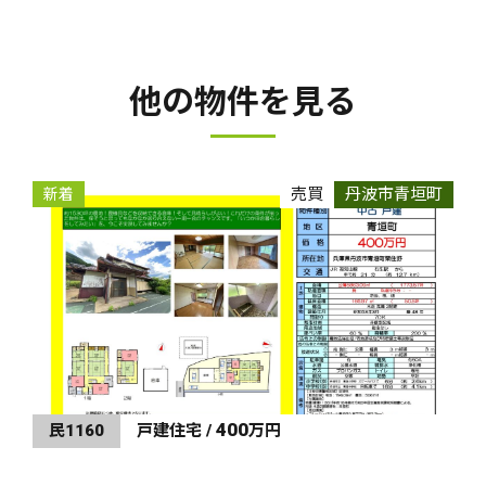
他の物件を見る
売買
丹波市青垣町
新着
400
民1160
戸建住宅 /
万円