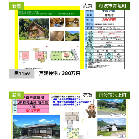
売買
丹波市青垣町
新着
380
民1159
戸建住宅 /
万円
売買
丹波市氷上町
新着