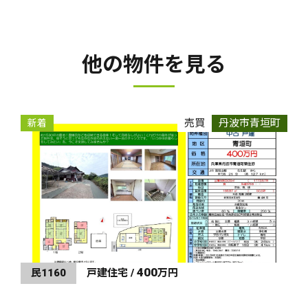
他の物件を見る
売買
丹波市青垣町
新着
400
民1160
戸建住宅 /
万円