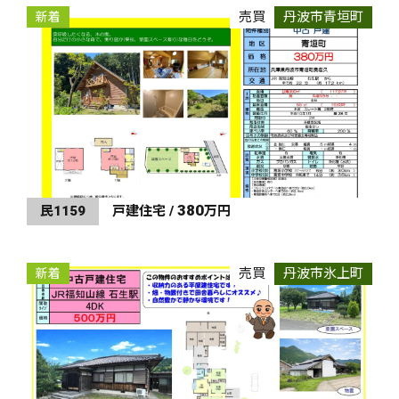
売買
丹波市青垣町
新着
380
民1159
戸建住宅 /
万円
売買
丹波市氷上町
新着