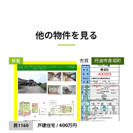
他の物件を見る
売買
丹波市青垣町
新着
400
民1160
戸建住宅 /
万円