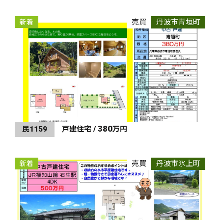
売買
丹波市青垣町
新着
380
民1159
戸建住宅 /
万円
売買
丹波市氷上町
新着