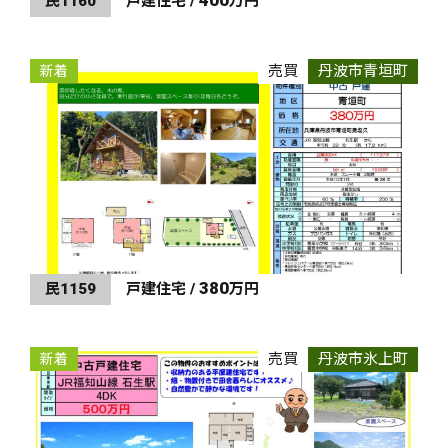
400
民1160
戸建住宅 /
万円
売買
丹波市青垣町
新着
380
民1159
戸建住宅 /
万円
売買
丹波市氷上町
新着