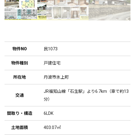
物件NO
民1073
物件種別
戸建住宅
所在地
丹波市氷上町
JR福知山線「石生駅」より6.7km（車で約13
交通
分）
間取り・構造
6LDK
土地面積
403.07㎡