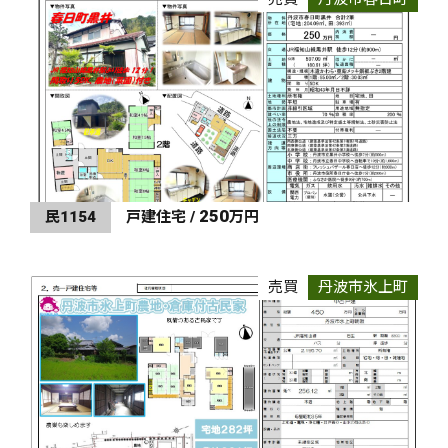
250
民1154
戸建住宅 /
万円
売買
丹波市氷上町