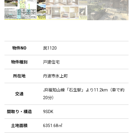
物件NO
民1120
物件種別
戸建住宅
所在地
丹波市氷上町
JR福知山線「石生駅」より11.2km（車で約
交通
20分）
間取り・構造
9SDK
土地面積
6351.68㎡