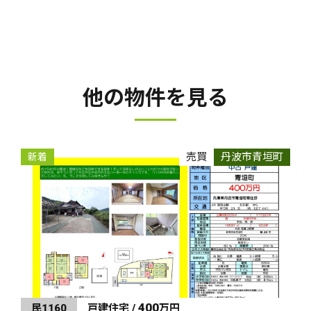
他の物件を見る
売買
丹波市青垣町
新着
400
民1160
戸建住宅 /
万円