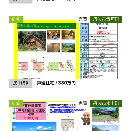
売買
丹波市青垣町
新着
380
民1159
戸建住宅 /
万円
売買
丹波市氷上町
新着