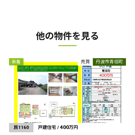
他の物件を見る
売買
丹波市青垣町
新着
400
民1160
戸建住宅 /
万円