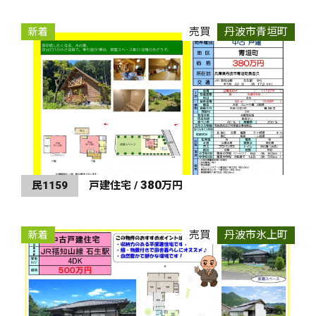
売買
丹波市青垣町
新着
380
民1159
戸建住宅 /
万円
売買
丹波市氷上町
新着