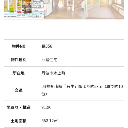
物件NO
民556
物件種別
戸建住宅
所在地
丹波市氷上町
JR福知山線「石生」駅より約5km（車で約10
交通
分）
間取り・構造
8LDK
土地面積
363.12㎡