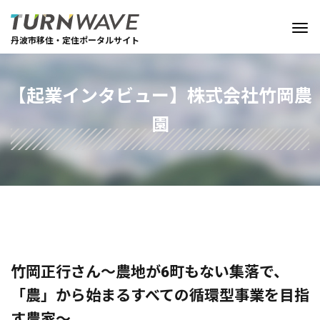
丹波市移住・定住ポータルサイト
【起業インタビュー】株式会社竹岡農
園
竹岡正行さん～農地が6町もない集落で、
「農」から始まるすべての循環型事業を目指
す農家～