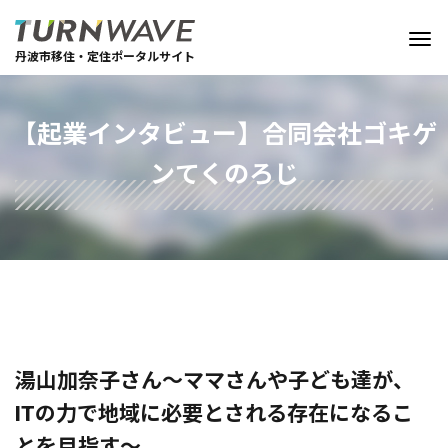
丹波市移住・定住ポータルサイト
【起業インタビュー】合同会社ゴキゲ
ンてくのろじ
湯山加奈子さん～ママさんや子ども達が、
ITの力で地域に必要とされる存在になるこ
とを目指す～