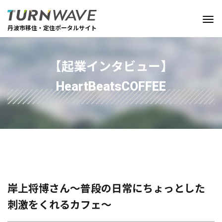
丹波市移住・定住ポータルサイト
【起業インタビュー】
HeartBeatsCOFFEE
岸上将博さん～普段の⽇常にちょっとした
刺激をくれるカフェ～