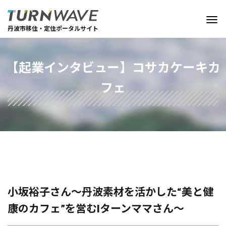
丹波市移住・定住ポータルサイト
【起業インタビュー】コサカケーキカ
フェ
小坂裕子さん～丹波素材を活かした“美と健
康のカフェ”を営むIターンママさん～