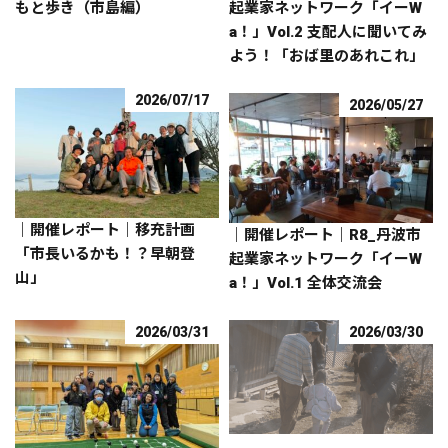
もと歩き（市島編）
起業家ネットワーク「イーW
a！」Vol.2 支配人に聞いてみ
よう！「おば里のあれこれ」
2026/07/17
2026/05/27
｜開催レポート｜移充計画
｜開催レポート｜R8_丹波市
「市長いるかも！？早朝登
起業家ネットワーク「イーW
山」
a！」Vol.1 全体交流会
2026/03/31
2026/03/30