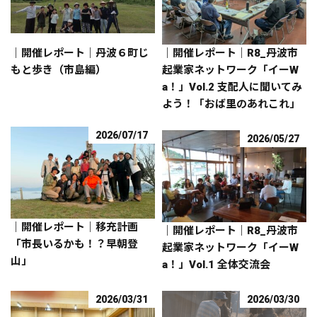
｜開催レポート｜丹波６町じ
｜開催レポート｜R8_丹波市
もと歩き（市島編）
起業家ネットワーク「イーW
a！」Vol.2 支配人に聞いてみ
よう！「おば里のあれこれ」
2026/07/17
2026/05/27
｜開催レポート｜移充計画
｜開催レポート｜R8_丹波市
「市長いるかも！？早朝登
起業家ネットワーク「イーW
山」
a！」Vol.1 全体交流会
2026/03/31
2026/03/30