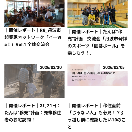
｜開催レポート｜R8_丹波市
｜開催レポート｜たんば“移
起業家ネットワーク「イーW
充”計画 交流会「丹波市発祥
a！」Vol.1 全体交流会
のスポーツ「囲碁ボール」を
楽しもう！」
2026/03/30
2026/03/05
｜開催レポート｜3月21日：
｜開催レポート｜移住直前
たんば“移充”計画：先輩移住
「じゃない人」も必見！？引
者のお宅訪問！
っ越し前に確認したい10のこ
と