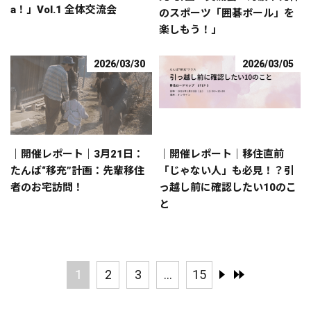
a！」Vol.1 全体交流会
のスポーツ「囲碁ボール」を
楽しもう！」
2026/03/30
2026/03/05
｜開催レポート｜3月21日：
｜開催レポート｜移住直前
たんば“移充”計画：先輩移住
「じゃない人」も必見！？引
者のお宅訪問！
っ越し前に確認したい10のこ
と
1
2
3
...
15