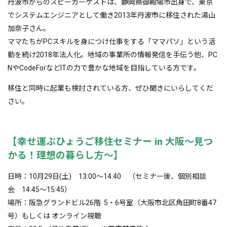
丹波市からのスピーカーゲストは、静岡県御殿場市出身で、東京
でシステムエンジニアとして働き2013年丹波市に移住された湯山
加奈子さん。
ママたちがPCスキルを身につけ仕事をする「ママパソ」という活
動を続け2018年法人化。地域の事業所の情報発信を手伝う他、PC
NやCodeForなどITの力で豊かな地域を目指している方です。
移住と同時に起業も検討されている方、ぜひ聞きにいらしてくだ
さい。
【幸せ運ぶひょうご移住セミナー in 大阪〜見つ
かる！理想の暮らし方〜】
日時：10月29日(土) 13:00～14:40 （セミナー後、個別相談
会 14:45〜15:45）
場所：阪急グランドビル26階 5・6号室（大阪市北区角田町8番47
号）もしくは オンライン視聴