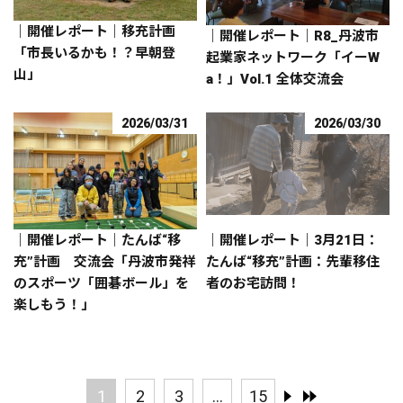
｜開催レポート｜移充計画
｜開催レポート｜R8_丹波市
「市長いるかも！？早朝登
起業家ネットワーク「イーW
山」
a！」Vol.1 全体交流会
2026/03/31
2026/03/30
｜開催レポート｜たんば“移
｜開催レポート｜3月21日：
充”計画 交流会「丹波市発祥
たんば“移充”計画：先輩移住
のスポーツ「囲碁ボール」を
者のお宅訪問！
楽しもう！」
1
2
3
...
15