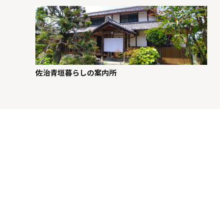
佐治青垣暮らしの案内所