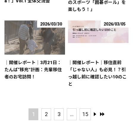
a！」Vol.1 全体交流会
のスポーツ「囲碁ボール」を
楽しもう！」
2026/03/30
2026/03/05
｜開催レポート｜3月21日：
｜開催レポート｜移住直前
たんば“移充”計画：先輩移住
「じゃない人」も必見！？引
者のお宅訪問！
っ越し前に確認したい10のこ
と
1
2
3
...
15