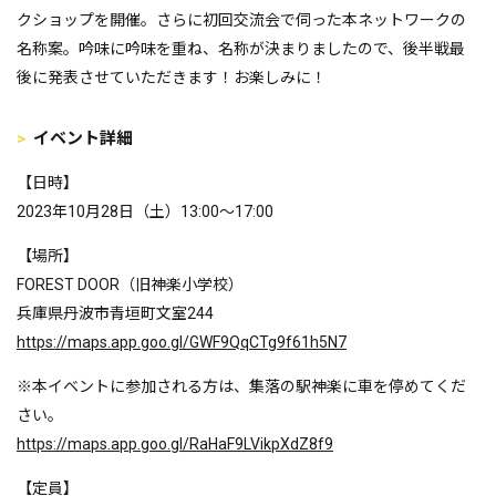
クショップを開催。さらに初回交流会で伺った本ネットワークの
名称案。吟味に吟味を重ね、名称が決まりましたので、後半戦最
後に発表させていただきます！お楽しみに！
イベント詳細
【日時】
2023年10月28日（土）13:00～17:00
【場所】
FOREST DOOR（旧神楽小学校）
兵庫県丹波市青垣町文室244
https://maps.app.goo.gl/GWF9QqCTg9f61h5N7
※本イベントに参加される方は、集落の駅神楽に車を停めてくだ
さい。
https://maps.app.goo.gl/RaHaF9LVikpXdZ8f9
【定員】