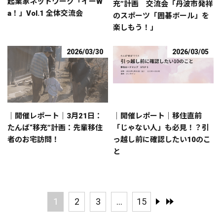
起業家ネットワーク「イーW
充”計画 交流会「丹波市発祥
a！」Vol.1 全体交流会
のスポーツ「囲碁ボール」を
楽しもう！」
2026/03/30
2026/03/05
｜開催レポート｜3月21日：
｜開催レポート｜移住直前
たんば“移充”計画：先輩移住
「じゃない人」も必見！？引
者のお宅訪問！
っ越し前に確認したい10のこ
と
1
2
3
...
15