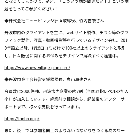
となってしまうので、是非、『こういう話が聞きたい！』という話
題をもってご参加ください！
◆株式会社ニュービレッジ計画取締役、竹内吉崇さん
丹波市内のクライアントを主に、webサイト製作、チラシ等のグラ
フィック製作、写真・動画撮影等を行っているデザイン会社。201
8年設立以降、ほぼ口コミだけで100社以上のクライアントと取引
し、日々販促に関するお悩みをデザインで解決すべく邁進中。
https://www.new-village-plan.com/
◆丹波市商工会経営支援課課長、丸山卓也さん。
会員数は2000件強、丹波市内企業の約7割（全国屈指レベルの加入
率）が加入しています。起業前の相談から、起業後のアフターサ
ポートまで、様々な支援を行っています。
https://tanba.or.jp/
また、後半では参加者同士のより深いつながりをつくる為のワー