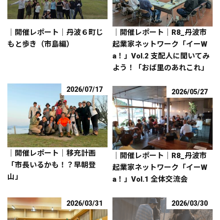
｜開催レポート｜丹波６町じ
｜開催レポート｜R8_丹波市
もと歩き（市島編）
起業家ネットワーク「イーW
a！」Vol.2 支配人に聞いてみ
よう！「おば里のあれこれ」
2026/07/17
2026/05/27
｜開催レポート｜移充計画
｜開催レポート｜R8_丹波市
「市長いるかも！？早朝登
起業家ネットワーク「イーW
山」
a！」Vol.1 全体交流会
2026/03/31
2026/03/30