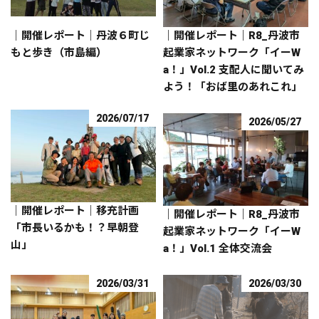
｜開催レポート｜丹波６町じ
｜開催レポート｜R8_丹波市
もと歩き（市島編）
起業家ネットワーク「イーW
a！」Vol.2 支配人に聞いてみ
よう！「おば里のあれこれ」
2026/07/17
2026/05/27
｜開催レポート｜移充計画
｜開催レポート｜R8_丹波市
「市長いるかも！？早朝登
起業家ネットワーク「イーW
山」
a！」Vol.1 全体交流会
2026/03/31
2026/03/30