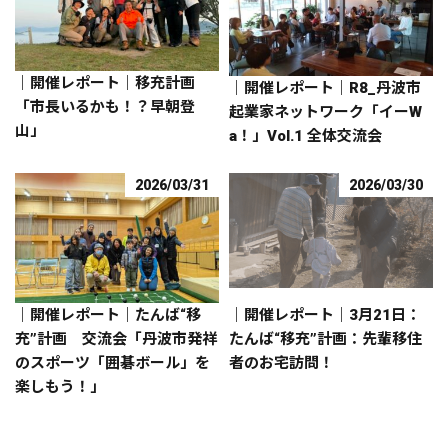
｜開催レポート｜移充計画
｜開催レポート｜R8_丹波市
「市長いるかも！？早朝登
起業家ネットワーク「イーW
山」
a！」Vol.1 全体交流会
2026/03/31
2026/03/30
｜開催レポート｜たんば“移
｜開催レポート｜3月21日：
充”計画 交流会「丹波市発祥
たんば“移充”計画：先輩移住
のスポーツ「囲碁ボール」を
者のお宅訪問！
楽しもう！」