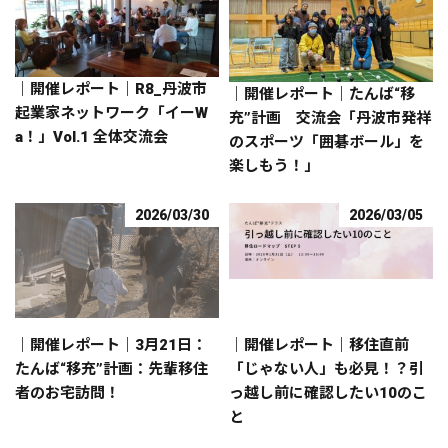
｜開催レポート｜R8_丹波市
｜開催レポート｜たんば“移
起業家ネットワーク「イーW
充”計画 交流会「丹波市発祥
a！」Vol.1 全体交流会
のスポーツ「囲碁ボール」を
楽しもう！」
2026/03/30
2026/03/05
｜開催レポート｜3月21日：
｜開催レポート｜移住直前
たんば“移充”計画：先輩移住
「じゃない人」も必見！？引
者のお宅訪問！
っ越し前に確認したい10のこ
と