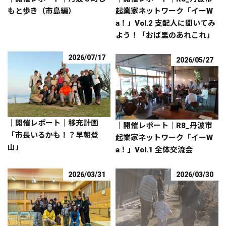
もと歩き（市島編）
起業家ネットワーク「イーW
a！」Vol.2 支配人に聞いてみ
よう！「おば里のあれこれ」
2026/07/17
2026/05/27
｜開催レポート｜移充計画
｜開催レポート｜R8_丹波市
「市長いるかも！？早朝登
起業家ネットワーク「イーW
山」
a！」Vol.1 全体交流会
2026/03/31
2026/03/30