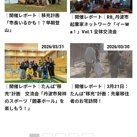
｜開催レポート｜移充計画
｜開催レポート｜R8_丹波市
「市長いるかも！？早朝登
起業家ネットワーク「イーW
山」
a！」Vol.1 全体交流会
2026/03/31
2026/03/30
｜開催レポート｜たんば“移
｜開催レポート｜3月21日：
充”計画 交流会「丹波市発祥
たんば“移充”計画：先輩移住
のスポーツ「囲碁ボール」を
者のお宅訪問！
楽しもう！」