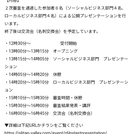
【内容】
２次審査を通過した参加者８名（ソーシャルビジネス部門４名、
ローカルビジネス部門４名）による公開プレゼンテーションを行
います。
終了後は交流会（名刺交換会）を予定しています。
・12時30分～ 受付開始
・13時00分～13時15分 オープニング
・13時15分～14時05分 ソーシャルビジネス部門 プレゼンテー
ション
・14時05分～14時20分 休憩
・14時20分～15時10分 ローカルビジネス部門 プレゼンテーシ
ョン
・15時10分～15時30分 審査時間・休憩
・15時30分～16時00分 審査結果発表・講評
・16時00分～16時45分 交流会（名刺交換会）
▼詳細は下記URLかチラシをご覧ください
https://silitan-valley.com/event/r6lpslastpresentation/