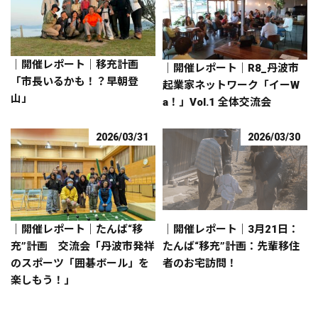
｜開催レポート｜移充計画
｜開催レポート｜R8_丹波市
「市長いるかも！？早朝登
起業家ネットワーク「イーW
山」
a！」Vol.1 全体交流会
2026/03/31
2026/03/30
｜開催レポート｜たんば“移
｜開催レポート｜3月21日：
充”計画 交流会「丹波市発祥
たんば“移充”計画：先輩移住
のスポーツ「囲碁ボール」を
者のお宅訪問！
楽しもう！」