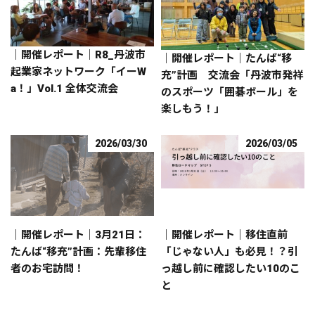
｜開催レポート｜R8_丹波市
｜開催レポート｜たんば“移
起業家ネットワーク「イーW
充”計画 交流会「丹波市発祥
a！」Vol.1 全体交流会
のスポーツ「囲碁ボール」を
楽しもう！」
2026/03/30
2026/03/05
｜開催レポート｜3月21日：
｜開催レポート｜移住直前
たんば“移充”計画：先輩移住
「じゃない人」も必見！？引
者のお宅訪問！
っ越し前に確認したい10のこ
と