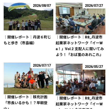
2026/08/07
2026/07/27
｜開催レポート｜丹波６町じ
｜開催レポート｜R8_丹波市
もと歩き（市島編）
起業家ネットワーク「イーW
a！」Vol.2 支配人に聞いてみ
よう！「おば里のあれこれ」
2026/07/17
2026/05/27
｜開催レポート｜移充計画
｜開催レポート｜R8_丹波市
「市長いるかも！？早朝登
起業家ネットワーク「イーW
山」