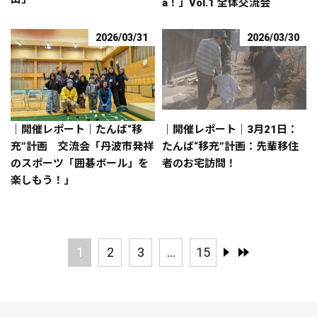
a！」Vol.1 全体交流会
2026/03/31
2026/03/30
｜開催レポート｜たんば“移
｜開催レポート｜3月21日：
充”計画 交流会「丹波市発祥
たんば“移充”計画：先輩移住
のスポーツ「囲碁ボール」を
者のお宅訪問！
楽しもう！」
1
2
3
...
15