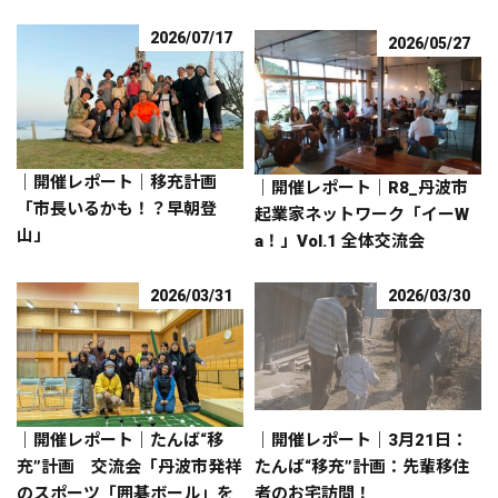
2026/07/17
2026/05/27
｜開催レポート｜移充計画
｜開催レポート｜R8_丹波市
「市長いるかも！？早朝登
起業家ネットワーク「イーW
山」
a！」Vol.1 全体交流会
2026/03/31
2026/03/30
｜開催レポート｜たんば“移
｜開催レポート｜3月21日：
充”計画 交流会「丹波市発祥
たんば“移充”計画：先輩移住
のスポーツ「囲碁ボール」を
者のお宅訪問！