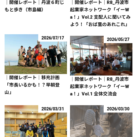
｜開催レポート｜丹波６町じ
｜開催レポート｜R8_丹波市
もと歩き（市島編）
起業家ネットワーク「イーW
a！」Vol.2 支配人に聞いてみ
よう！「おば里のあれこれ」
2026/07/17
2026/05/27
｜開催レポート｜移充計画
｜開催レポート｜R8_丹波市
「市長いるかも！？早朝登
起業家ネットワーク「イーW
山」
a！」Vol.1 全体交流会
2026/03/31
2026/03/30