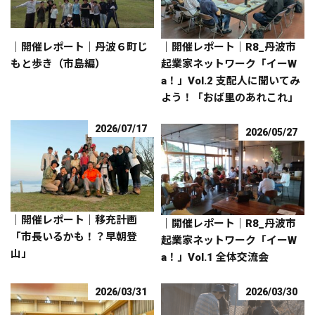
｜開催レポート｜丹波６町じ
｜開催レポート｜R8_丹波市
もと歩き（市島編）
起業家ネットワーク「イーW
a！」Vol.2 支配人に聞いてみ
よう！「おば里のあれこれ」
2026/07/17
2026/05/27
｜開催レポート｜移充計画
｜開催レポート｜R8_丹波市
「市長いるかも！？早朝登
起業家ネットワーク「イーW
山」
a！」Vol.1 全体交流会
2026/03/31
2026/03/30